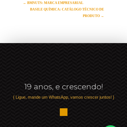
←
BMNUTS: MARCA EMPRESARIAL
BASILE QUÍMICA: CATÁLOGO TÉCNICO DE
PRODUTO
→
19 anos, e crescendo!
{ Ligue, mande um WhatsApp, vamos crescer juntos! }
.